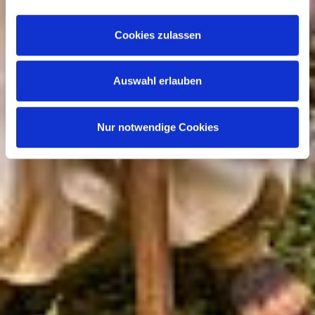
Funktionsumfangs. Hinweis: Weitere Informationen zur
Datenverarbeitung erhalten Sie, wenn Sie unten auf
Cookies zulassen
„Details einblenden“ klicken oder unsere
Cookie-
Richtlinie
aufrufen. Sie können Ihre Einwilligung jederzeit
Auswahl erlauben
widerrufen, ohne dass hiervon die Zulässigkeit der
vorherigen Datenverarbeitung berührt wird.
Nur notwendige Cookies