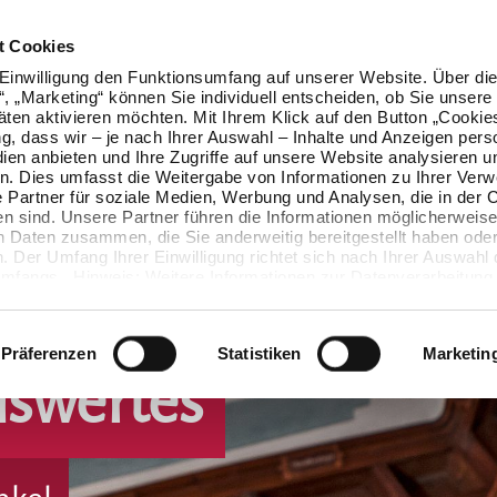
t Cookies
Einwilligung den Funktionsumfang auf unserer Website. Über die
n“, „Marketing“ können Sie individuell entscheiden, ob Sie unsere
äten aktivieren möchten. Mit Ihrem Klick auf den Button „Cookie
ung, dass wir – je nach Ihrer Auswahl – Inhalte und Anzeigen pers
ien anbieten und Ihre Zugriffe auf unsere Website analysieren u
. Dies umfasst die Weitergabe von Informationen zu Ihrer Ver
 Partner für soziale Medien, Werbung und Analysen, die in der 
en sind. Unsere Partner führen die Informationen möglicherweise
n Daten zusammen, die Sie anderweitig bereitgestellt haben oder
 Der Umfang Ihrer Einwilligung richtet sich nach Ihrer Auswahl 
mfangs. Hinweis: Weitere Informationen zur Datenverarbeitung 
ls einblenden“ klicken oder unsere
Cookie-Richtlinie
aufrufen. S
 widerrufen, ohne dass hiervon die Zulässigkeit der vorherigen
wird.
Präferenzen
Statistiken
Marketin
nswertes