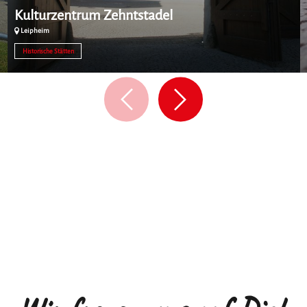
Kulturzentrum Zehntstadel
Leipheim
Historische Stätten