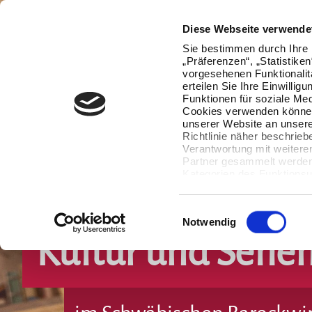
Diese Webseite verwende
Sie bestimmen durch Ihre 
„Präferenzen“, „Statistike
vorgesehenen Funktionalit
erteilen Sie Ihre Einwillig
Funktionen für soziale Med
Cookies verwenden können
unserer Website an unsere
Richtlinie näher beschrieb
Verantwortung mit weitere
Partner gesammelt werden.
Kategorien des Funktionsu
wenn Sie unten auf „Detai
Ihre Einwilligung jederzeit
Datenverarbeitung berührt 
Einwilligungsauswahl
Notwendig
Kultur und Sehe