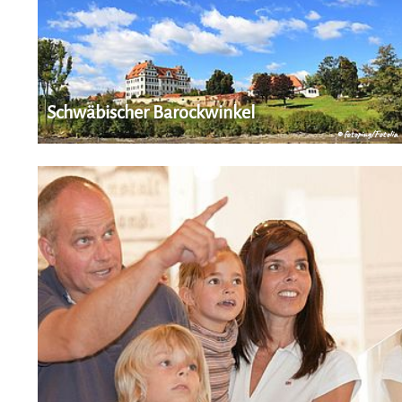
Schwäbischer Barockwinkel
© fotoping/Fotolia