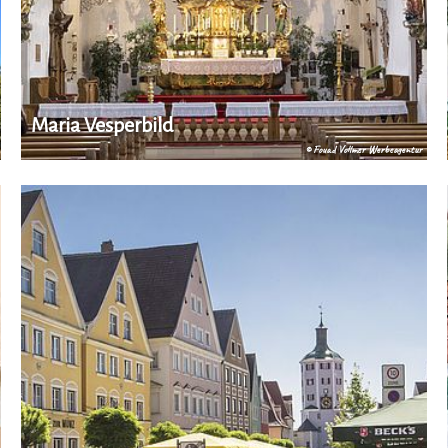
Maria Vesperbild
© Fouad Vollmer Werbeagentur