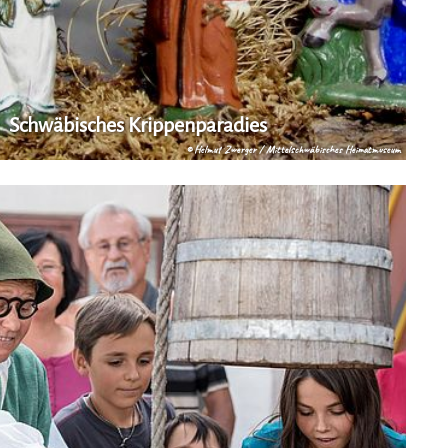
Schwäbisches Krippenparadies
© Helmut Zwerger / Mittelschwäbisches Heimatmuseum