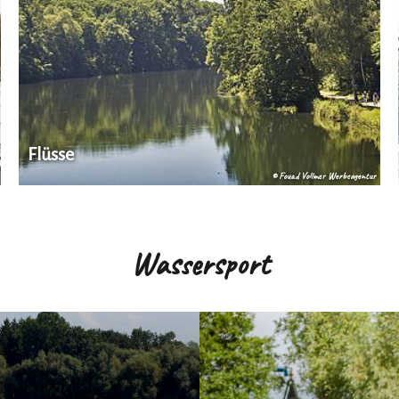
Flüsse
© Fouad Vollmer Werbeagentur
Wassersport