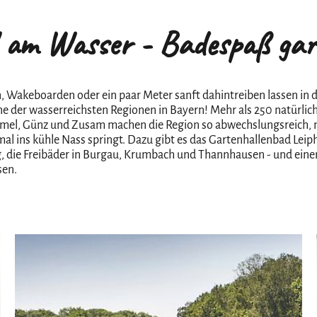
 am Wasser - Badespaß gara
Wakeboarden oder ein paar Meter sanft dahintreiben lassen in de
eine der wasserreichsten Regionen in Bayern! Mehr als 250 natürli
el, Günz und Zusam machen die Region so abwechslungsreich, ni
al ins kühle Nass springt. Dazu gibt es das Gartenhallenbad Lei
 die Freibäder in Burgau, Krumbach und Thannhausen - und eine
sen.