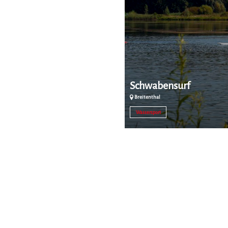
Schwabensurf
Breitenthal
Wassersport