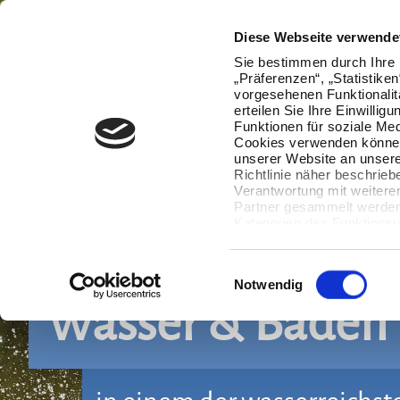
Diese Webseite verwende
Sie bestimmen durch Ihre 
„Präferenzen“, „Statistike
vorgesehenen Funktionalit
erteilen Sie Ihre Einwillig
Funktionen für soziale Med
Cookies verwenden können
unserer Website an unsere
Richtlinie näher beschrieb
Verantwortung mit weitere
Partner gesammelt werden.
Kategorien des Funktionsu
wenn Sie unten auf „Detai
Ihre Einwilligung jederzeit
Datenverarbeitung berührt 
Einwilligungsauswahl
Notwendig
Wasser & Baden