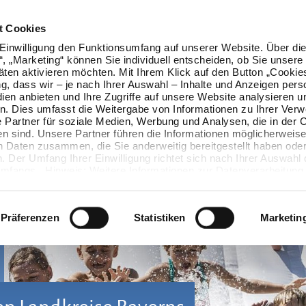
t Cookies
Einwilligung den Funktionsumfang auf unserer Website. Über die
n“, „Marketing“ können Sie individuell entscheiden, ob Sie unsere
äten aktivieren möchten. Mit Ihrem Klick auf den Button „Cookie
ung, dass wir – je nach Ihrer Auswahl – Inhalte und Anzeigen pers
ien anbieten und Ihre Zugriffe auf unsere Website analysieren u
. Dies umfasst die Weitergabe von Informationen zu Ihrer Ver
 Partner für soziale Medien, Werbung und Analysen, die in der 
en sind. Unsere Partner führen die Informationen möglicherweise
n Daten zusammen, die Sie anderweitig bereitgestellt haben oder
 Der Umfang Ihrer Einwilligung richtet sich nach Ihrer Auswahl 
mfangs. Hinweis: Weitere Informationen zur Datenverarbeitung 
ls einblenden“ klicken oder unsere
Cookie-Richtlinie
aufrufen. S
 widerrufen, ohne dass hiervon die Zulässigkeit der vorherigen
wird.
Präferenzen
Statistiken
Marketin