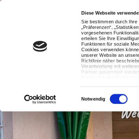
Diese Webseite verwende
Sie bestimmen durch Ihre 
„Präferenzen“, „Statistike
vorgesehenen Funktionalit
erteilen Sie Ihre Einwillig
Funktionen für soziale Med
Cookies verwenden können
unserer Website an unsere
Richtlinie näher beschrieb
Verantwortung mit weitere
Partner gesammelt werden.
Kategorien des Funktionsu
wenn Sie unten auf „Detai
Ihre Einwilligung jederzeit
Datenverarbeitung berührt 
Einwilligungsauswahl
Notwendig
Web