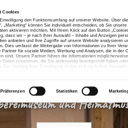
t Cookies
Einwilligung den Funktionsumfang auf unserer Website. Über die
n“, „Marketing“ können Sie individuell entscheiden, ob Sie unsere
äten aktivieren möchten. Mit Ihrem Klick auf den Button „Cookie
ung, dass wir – je nach Ihrer Auswahl – Inhalte und Anzeigen pers
ien anbieten und Ihre Zugriffe auf unsere Website analysieren u
. Dies umfasst die Weitergabe von Informationen zu Ihrer Ver
 Partner für soziale Medien, Werbung und Analysen, die in der 
en sind. Unsere Partner führen die Informationen möglicherweise
n Daten zusammen, die Sie anderweitig bereitgestellt haben oder
 Der Umfang Ihrer Einwilligung richtet sich nach Ihrer Auswahl 
mfangs. Hinweis: Weitere Informationen zur Datenverarbeitung 
ls einblenden“ klicken oder unsere
Cookie-Richtlinie
aufrufen. S
 widerrufen, ohne dass hiervon die Zulässigkeit der vorherigen
wird.
Präferenzen
Statistiken
Marketin
ereimuseum und Heimatmu