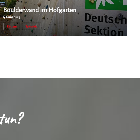
Boulderwand im Hofgarten
H
Günzburg
Klettern
Spielplatz
tun?