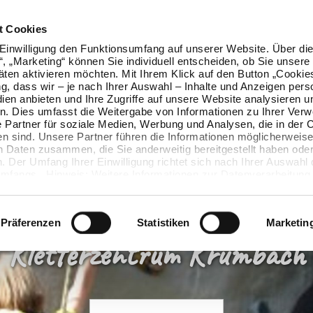
t Cookies
Einwilligung den Funktionsumfang auf unserer Website. Über die
n“, „Marketing“ können Sie individuell entscheiden, ob Sie unsere
äten aktivieren möchten. Mit Ihrem Klick auf den Button „Cookie
ung, dass wir – je nach Ihrer Auswahl – Inhalte und Anzeigen pers
ien anbieten und Ihre Zugriffe auf unsere Website analysieren u
. Dies umfasst die Weitergabe von Informationen zu Ihrer Ver
 Partner für soziale Medien, Werbung und Analysen, die in der 
en sind. Unsere Partner führen die Informationen möglicherweise
n Daten zusammen, die Sie anderweitig bereitgestellt haben oder
 Der Umfang Ihrer Einwilligung richtet sich nach Ihrer Auswahl 
mfangs. Hinweis: Weitere Informationen zur Datenverarbeitung 
ls einblenden“ klicken oder unsere
Cookie-Richtlinie
aufrufen. S
 widerrufen, ohne dass hiervon die Zulässigkeit der vorherigen
wird.
Präferenzen
Statistiken
Marketin
Kletterzentrum Krumbach