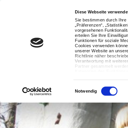
Diese Webseite verwende
Sie bestimmen durch Ihre 
„Präferenzen“, „Statistike
vorgesehenen Funktionalit
erteilen Sie Ihre Einwillig
Funktionen für soziale Med
Cookies verwenden können
unserer Website an unsere
Richtlinie näher beschrieb
Verantwortung mit weitere
Partner gesammelt werden.
Kategorien des Funktionsu
wenn Sie unten auf „Detai
Ihre Einwilligung jederzeit
Datenverarbeitung berührt 
Einwilligungsauswahl
Notwendig