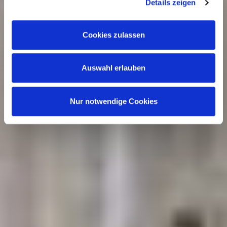
sich nach Ihrer Auswahl der Kategorien des
Details zeigen
Funktionsumfangs. Hinweis: Weitere Informationen zur
Datenverarbeitung erhalten Sie, wenn Sie unten auf
Cookies zulassen
„Details einblenden“ klicken oder unsere
Cookie-
Richtlinie
aufrufen. Sie können Ihre Einwilligung jederzeit
Auswahl erlauben
widerrufen, ohne dass hiervon die Zulässigkeit der
vorherigen Datenverarbeitung berührt wird.
Nur notwendige Cookies