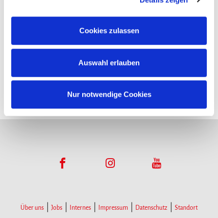
Funktionsumfangs. Hinweis: Weitere Informationen zur
Datenverarbeitung erhalten Sie, wenn Sie unten auf
Cookies zulassen
Infopoints
„Details einblenden“ klicken oder unsere
Cookie-
Richtlinie
aufrufen. Sie können Ihre Einwilligung jederzeit
Hier gibt es Infomaterial
Auswahl erlauben
widerrufen, ohne dass hiervon die Zulässigkeit der
vorherigen Datenverarbeitung berührt wird.
Nur notwendige Cookies
Über uns
Jobs
Internes
Impressum
Datenschutz
Standort