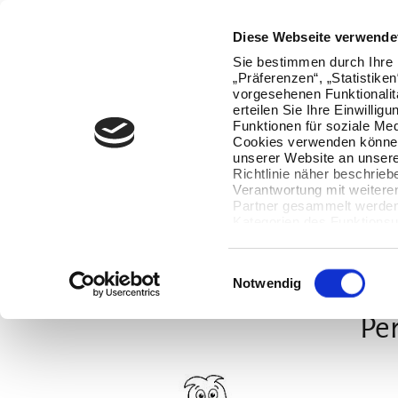
Oops, an error occurred! Code: 2026080811460494567fe0
Diese Webseite verwende
Sie bestimmen durch Ihre 
„Präferenzen“, „Statistike
vorgesehenen Funktionalit
erteilen Sie Ihre Einwillig
Funktionen für soziale Med
Cookies verwenden können
unserer Website an unsere
Richtlinie näher beschrieb
Verantwortung mit weitere
Partner gesammelt werden.
Kategorien des Funktionsu
wenn Sie unten auf „Detai
Ihre Einwilligung jederzeit
Datenverarbeitung berührt 
Einwilligungsauswahl
Notwendig
Per