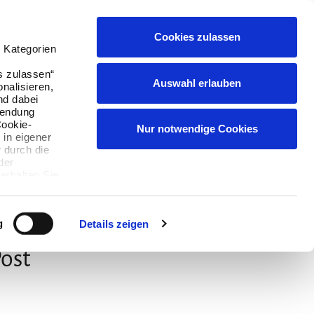
Cookies zulassen
Suchen
Buchen
Menü
English
 Kategorien
s zulassen“
Auswahl erlauben
onalisieren,
nd dabei
wendung
Cookie-
Nur notwendige Cookies
 in eigener
 durch die
der
erhalten Sie,
ie können
g
Details zeigen
Post