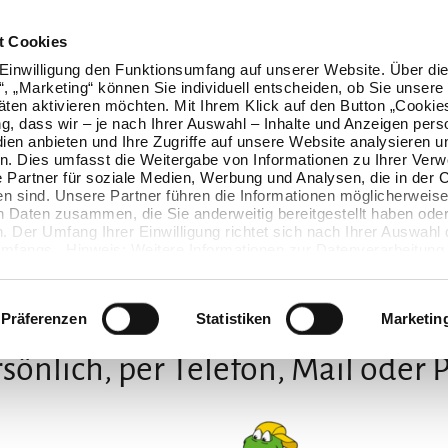
t Cookies
Einwilligung den Funktionsumfang auf unserer Website. Über die
n“, „Marketing“ können Sie individuell entscheiden, ob Sie unsere
äten aktivieren möchten. Mit Ihrem Klick auf den Button „Cookie
ung, dass wir – je nach Ihrer Auswahl – Inhalte und Anzeigen pers
ien anbieten und Ihre Zugriffe auf unsere Website analysieren u
. Dies umfasst die Weitergabe von Informationen zu Ihrer Ver
 Partner für soziale Medien, Werbung und Analysen, die in der 
en sind. Unsere Partner führen die Informationen möglicherweise
n Daten zusammen, die Sie anderweitig bereitgestellt haben oder
 Der Umfang Ihrer Einwilligung richtet sich nach Ihrer Auswahl 
mfangs. Hinweis: Weitere Informationen zur Datenverarbeitung 
ls einblenden“ klicken oder unsere
Cookie-Richtlinie
aufrufen. S
Wir freuen uns auf Dich
 widerrufen, ohne dass hiervon die Zulässigkeit der vorherigen
wird.
Präferenzen
Statistiken
Marketin
sönlich, per Telefon, Mail oder 