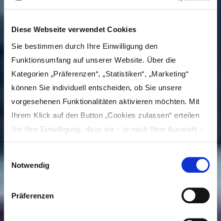
Diese Webseite verwendet Cookies
Sie bestimmen durch Ihre Einwilligung den
Funktionsumfang auf unserer Website. Über die
Kategorien „Präferenzen“, „Statistiken“, „Marketing“
können Sie individuell entscheiden, ob Sie unsere
vorgesehenen Funktionalitäten aktivieren möchten. Mit
Ihrem Klick auf den Button „Cookies zulassen“ erteilen
Sie Ihre Einwilligung, dass wir – je nach Ihrer Auswahl –
Inhalte und Anzeigen personalisieren, Funktionen für
Einwilligungsauswahl
soziale Medien anbieten und Ihre Zugriffe auf unsere
Notwendig
Website analysieren und dabei Cookies verwenden
können. Dies umfasst die Weitergabe von Informationen
LEGOLAND-Familienroute
Präferenzen
zu Ihrer Verwendung unserer Website an unsere Partner
für soziale Medien, Werbung und Analysen, die in der