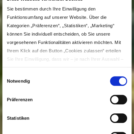
Sie bestimmen durch Ihre Einwilligung den
Funktionsumfang auf unserer Website. Über die
Kategorien „Präferenzen“, „Statistiken“, „Marketing“
können Sie individuell entscheiden, ob Sie unsere
vorgesehenen Funktionalitäten aktivieren möchten. Mit
Ihrem Klick auf den Button „Cookies zulassen“ erteilen
Sie Ihre Einwilligung, dass wir – je nach Ihrer Auswahl –
Inhalte und Anzeigen personalisieren, Funktionen für
Einwilligungsauswahl
soziale Medien anbieten und Ihre Zugriffe auf unsere
Notwendig
Website analysieren und dabei Cookies verwenden
können. Dies umfasst die Weitergabe von Informationen
Donaumoos
Präferenzen
zu Ihrer Verwendung unserer Website an unsere Partner
für soziale Medien, Werbung und Analysen, die in der
Cookie-Richtlinie näher beschrieben sind. Unsere Partner
Statistiken
führen die Informationen möglicherweise in eigener