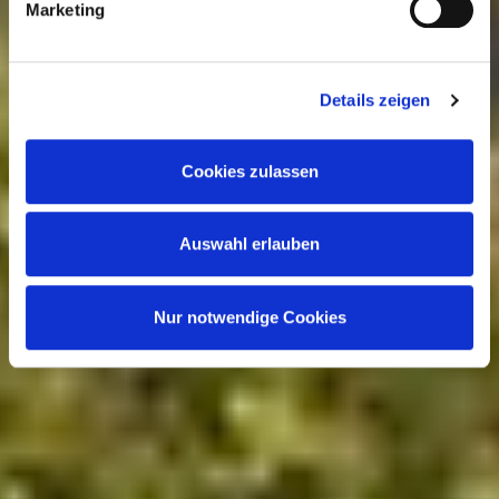
Verantwortung mit weiteren Daten zusammen, die Sie
Marketing
anderweitig bereitgestellt haben oder durch die Partner
gesammelt werden. Der Umfang Ihrer Einwilligung richtet
sich nach Ihrer Auswahl der Kategorien des
Details zeigen
Funktionsumfangs. Hinweis: Weitere Informationen zur
Datenverarbeitung erhalten Sie, wenn Sie unten auf
Cookies zulassen
„Details einblenden“ klicken oder unsere
Cookie-
Richtlinie
aufrufen. Sie können Ihre Einwilligung jederzeit
Auswahl erlauben
widerrufen, ohne dass hiervon die Zulässigkeit der
vorherigen Datenverarbeitung berührt wird.
Nur notwendige Cookies