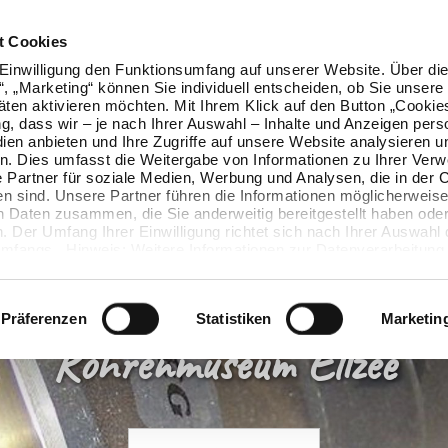
t Cookies
Einwilligung den Funktionsumfang auf unserer Website. Über die
n“, „Marketing“ können Sie individuell entscheiden, ob Sie unsere
äten aktivieren möchten. Mit Ihrem Klick auf den Button „Cookie
ung, dass wir – je nach Ihrer Auswahl – Inhalte und Anzeigen pers
ien anbieten und Ihre Zugriffe auf unsere Website analysieren u
. Dies umfasst die Weitergabe von Informationen zu Ihrer Ver
 Partner für soziale Medien, Werbung und Analysen, die in der 
en sind. Unsere Partner führen die Informationen möglicherweise
n Daten zusammen, die Sie anderweitig bereitgestellt haben oder
 Der Umfang Ihrer Einwilligung richtet sich nach Ihrer Auswahl 
mfangs. Hinweis: Weitere Informationen zur Datenverarbeitung 
ls einblenden“ klicken oder unsere
Cookie-Richtlinie
aufrufen. S
 widerrufen, ohne dass hiervon die Zulässigkeit der vorherigen
wird.
Präferenzen
Statistiken
Marketin
Röhrenmuseum Ellzee