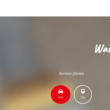
Was
Anreise planen
Auto
Zug