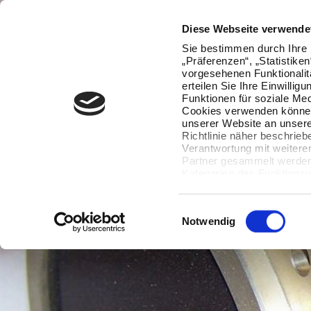
Diese Webseite verwende
Sie bestimmen durch Ihre 
„Präferenzen“, „Statistike
vorgesehenen Funktionalit
erteilen Sie Ihre Einwillig
Funktionen für soziale Med
Cookies verwenden können
unserer Website an unsere
Richtlinie näher beschrieb
Verantwortung mit weitere
Partner gesammelt werden.
Kategorien des Funktionsu
wenn Sie unten auf „Detai
Ihre Einwilligung jederzeit
Datenverarbeitung berührt 
Einwilligungsauswahl
Notwendig