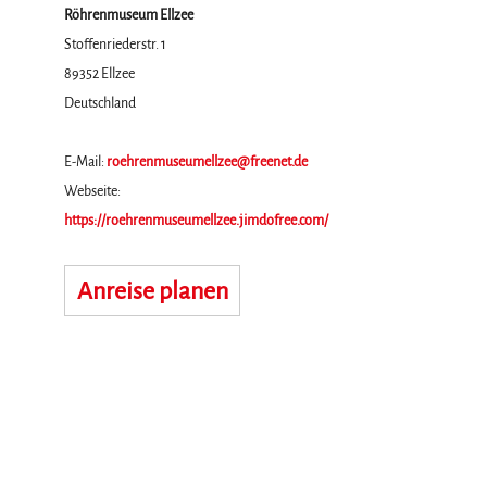
Röhrenmuseum Ellzee
Stoffenriederstr. 1
89352
Ellzee
Deutschland
E-Mail:
roehrenmuseumellzee@freenet.de
Webseite:
https://roehrenmuseumellzee.jimdofree.com/
Anreise planen