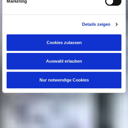
Marketing
anderweitig bereitgestellt haben oder durch die Partner
gesammelt werden. Der Umfang Ihrer Einwilligung richtet
sich nach Ihrer Auswahl der Kategorien des
Details zeigen
Funktionsumfangs. Hinweis: Weitere Informationen zur
Datenverarbeitung erhalten Sie, wenn Sie unten auf
Cookies zulassen
„Details einblenden“ klicken oder unsere
Cookie-
Richtlinie
aufrufen. Sie können Ihre Einwilligung jederzeit
Auswahl erlauben
widerrufen, ohne dass hiervon die Zulässigkeit der
vorherigen Datenverarbeitung berührt wird.
Nur notwendige Cookies