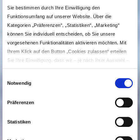
Sie bestimmen durch Ihre Einwilligung den
Funktionsumfang auf unserer Website. Über die
Kategorien „Präferenzen“, „Statistiken“, „Marketing“
können Sie individuell entscheiden, ob Sie unsere
vorgesehenen Funktionalitäten aktivieren möchten. Mit
Ihrem Klick auf den Button „Cookies zulassen“ erteilen
Sie Ihre Einwilligung, dass wir – je nach Ihrer Auswahl –
Inhalte und Anzeigen personalisieren, Funktionen für
Einwilligungsauswahl
soziale Medien anbieten und Ihre Zugriffe auf unsere
Notwendig
Website analysieren und dabei Cookies verwenden
Kreuzberg
können. Dies umfasst die Weitergabe von Informationen
Präferenzen
zu Ihrer Verwendung unserer Website an unsere Partner
Besuch planen
für soziale Medien, Werbung und Analysen, die in der
Cookie-Richtlinie näher beschrieben sind. Unsere Partner
Statistiken
führen die Informationen möglicherweise in eigener
Verantwortung mit weiteren Daten zusammen, die Sie