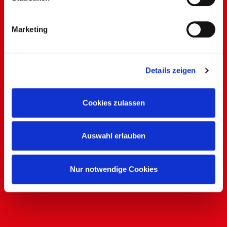
führen die Informationen möglicherweise in eigener
Verantwortung mit weiteren Daten zusammen, die Sie
Marketing
anderweitig bereitgestellt haben oder durch die Partner
gesammelt werden. Der Umfang Ihrer Einwilligung richtet
sich nach Ihrer Auswahl der Kategorien des
Details zeigen
Funktionsumfangs. Hinweis: Weitere Informationen zur
Datenverarbeitung erhalten Sie, wenn Sie unten auf
Cookies zulassen
„Details einblenden“ klicken oder unsere
Cookie-
Richtlinie
aufrufen. Sie können Ihre Einwilligung jederzeit
Auswahl erlauben
widerrufen, ohne dass hiervon die Zulässigkeit der
vorherigen Datenverarbeitung berührt wird.
Nur notwendige Cookies