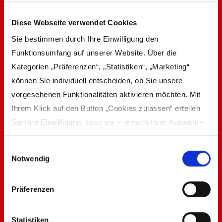
Diese Webseite verwendet Cookies
Sie bestimmen durch Ihre Einwilligung den
Funktionsumfang auf unserer Website. Über die
Kategorien „Präferenzen“, „Statistiken“, „Marketing“
können Sie individuell entscheiden, ob Sie unsere
vorgesehenen Funktionalitäten aktivieren möchten. Mit
Ihrem Klick auf den Button „Cookies zulassen“ erteilen
Sie Ihre Einwilligung, dass wir – je nach Ihrer Auswahl –
Inhalte und Anzeigen personalisieren, Funktionen für
Einwilligungsauswahl
soziale Medien anbieten und Ihre Zugriffe auf unsere
Notwendig
Website analysieren und dabei Cookies verwenden
Handweberei Stempfle
können. Dies umfasst die Weitergabe von Informationen
Präferenzen
zu Ihrer Verwendung unserer Website an unsere Partner
Besuch planen
für soziale Medien, Werbung und Analysen, die in der
Cookie-Richtlinie näher beschrieben sind. Unsere Partner
Statistiken