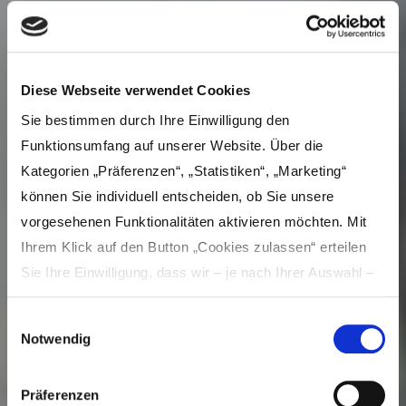
Diese Webseite verwendet Cookies
Sie bestimmen durch Ihre Einwilligung den
Funktionsumfang auf unserer Website. Über die
Kategorien „Präferenzen“, „Statistiken“, „Marketing“
können Sie individuell entscheiden, ob Sie unsere
vorgesehenen Funktionalitäten aktivieren möchten. Mit
Ihrem Klick auf den Button „Cookies zulassen“ erteilen
Sie Ihre Einwilligung, dass wir – je nach Ihrer Auswahl –
Inhalte und Anzeigen personalisieren, Funktionen für
Einwilligungsauswahl
soziale Medien anbieten und Ihre Zugriffe auf unsere
Notwendig
Website analysieren und dabei Cookies verwenden
Fallschirmsportclub Schwaben e.V.
können. Dies umfasst die Weitergabe von Informationen
Präferenzen
zu Ihrer Verwendung unserer Website an unsere Partner