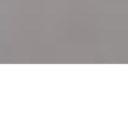
Auf einen Blick
Ort
Waldstetten
Kategorie
eBike Ladestation