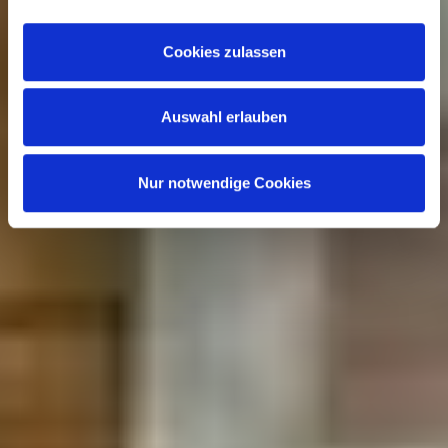
Funktionsumfangs. Hinweis: Weitere Informationen zur
Datenverarbeitung erhalten Sie, wenn Sie unten auf
Cookies zulassen
„Details einblenden“ klicken oder unsere
Cookie-
Richtlinie
aufrufen. Sie können Ihre Einwilligung jederzeit
Auswahl erlauben
widerrufen, ohne dass hiervon die Zulässigkeit der
vorherigen Datenverarbeitung berührt wird.
Nur notwendige Cookies