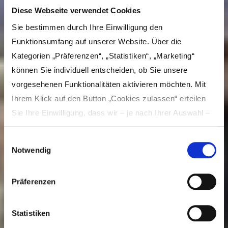
Diese Webseite verwendet Cookies
Sie bestimmen durch Ihre Einwilligung den
Funktionsumfang auf unserer Website. Über die
Kategorien „Präferenzen“, „Statistiken“, „Marketing“
können Sie individuell entscheiden, ob Sie unsere
vorgesehenen Funktionalitäten aktivieren möchten. Mit
Ihrem Klick auf den Button „Cookies zulassen“ erteilen
Sie Ihre Einwilligung, dass wir – je nach Ihrer Auswahl –
Inhalte und Anzeigen personalisieren, Funktionen für
Einwilligungsauswahl
soziale Medien anbieten und Ihre Zugriffe auf unsere
Jetzt
Notwendig
geöffnet
Website analysieren und dabei Cookies verwenden
können. Dies umfasst die Weitergabe von Informationen
Präferenzen
zu Ihrer Verwendung unserer Website an unsere Partner
Bahnhof Günzburg
für soziale Medien, Werbung und Analysen, die in der
Cookie-Richtlinie näher beschrieben sind. Unsere Partner
Statistiken
Besuch planen
führen die Informationen möglicherweise in eigener