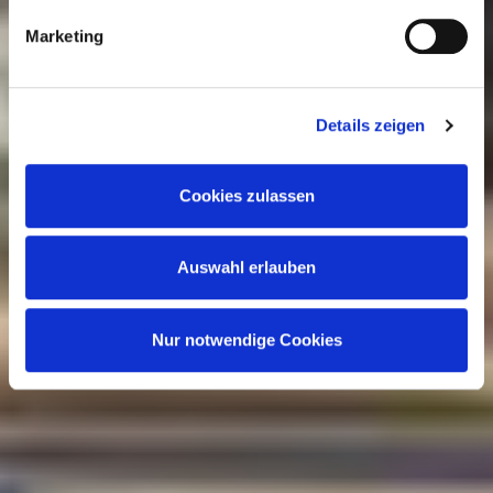
Verantwortung mit weiteren Daten zusammen, die Sie
Marketing
anderweitig bereitgestellt haben oder durch die Partner
gesammelt werden. Der Umfang Ihrer Einwilligung richtet
sich nach Ihrer Auswahl der Kategorien des
Details zeigen
Funktionsumfangs. Hinweis: Weitere Informationen zur
Datenverarbeitung erhalten Sie, wenn Sie unten auf
Cookies zulassen
„Details einblenden“ klicken oder unsere
Cookie-
Richtlinie
aufrufen. Sie können Ihre Einwilligung jederzeit
Auswahl erlauben
widerrufen, ohne dass hiervon die Zulässigkeit der
vorherigen Datenverarbeitung berührt wird.
Nur notwendige Cookies