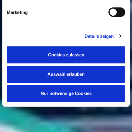
führen die Informationen möglicherweise in eigener
Verantwortung mit weiteren Daten zusammen, die Sie
Marketing
anderweitig bereitgestellt haben oder durch die Partner
gesammelt werden. Der Umfang Ihrer Einwilligung richtet
sich nach Ihrer Auswahl der Kategorien des
Details zeigen
Funktionsumfangs. Hinweis: Weitere Informationen zur
Datenverarbeitung erhalten Sie, wenn Sie unten auf
Cookies zulassen
„Details einblenden“ klicken oder unsere
Cookie-
Richtlinie
aufrufen. Sie können Ihre Einwilligung jederzeit
Auswahl erlauben
widerrufen, ohne dass hiervon die Zulässigkeit der
vorherigen Datenverarbeitung berührt wird.
Nur notwendige Cookies