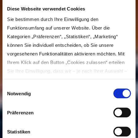
Diese Webseite verwendet Cookies
Sie bestimmen durch Ihre Einwilligung den
Funktionsumfang auf unserer Website. Über die
Kategorien „Präferenzen“, „Statistiken“, „Marketing“
können Sie individuell entscheiden, ob Sie unsere
vorgesehenen Funktionalitäten aktivieren möchten. Mit
Ihrem Klick auf den Button „Cookies zulassen“ erteilen
Sie Ihre Einwilligung, dass wir – je nach Ihrer Auswahl –
Inhalte und Anzeigen personalisieren, Funktionen für
Einwilligungsauswahl
soziale Medien anbieten und Ihre Zugriffe auf unsere
Notwendig
Website analysieren und dabei Cookies verwenden
können. Dies umfasst die Weitergabe von Informationen
Café Nesthocker
Präferenzen
zu Ihrer Verwendung unserer Website an unsere Partner
für soziale Medien, Werbung und Analysen, die in der
Cookie-Richtlinie näher beschrieben sind. Unsere Partner
Statistiken