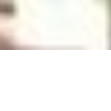
Auf einen Blick
Ort
Ichenhausen
Kategorie
Brauereigaststätte , Restaurant