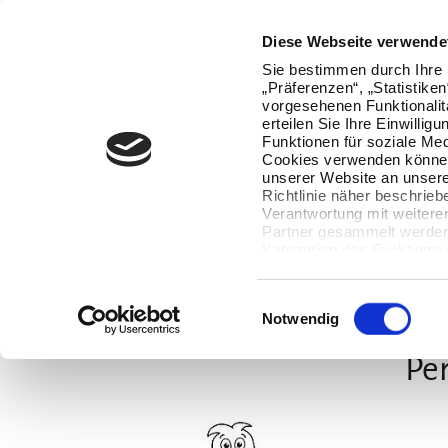
Oops, an error occurred! Code: 20260806221500af6c0716
Diese Webseite verwende
Sie bestimmen durch Ihre 
„Präferenzen“, „Statistike
vorgesehenen Funktionalit
erteilen Sie Ihre Einwillig
Funktionen für soziale Med
Cookies verwenden können
unserer Website an unsere
Richtlinie näher beschrieb
Verantwortung mit weitere
Partner gesammelt werden.
Kategorien des Funktionsu
wenn Sie unten auf „Detai
Ihre Einwilligung jederzeit
Datenverarbeitung berührt 
Einwilligungsauswahl
Notwendig
Per