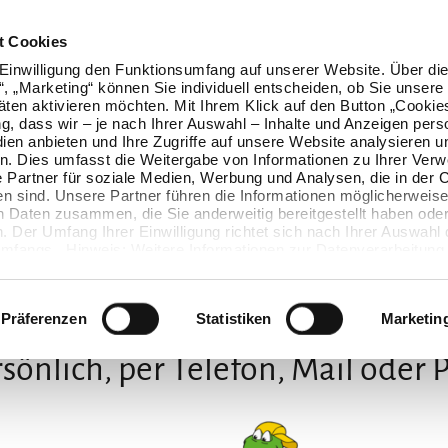
t Cookies
Einwilligung den Funktionsumfang auf unserer Website. Über die
n“, „Marketing“ können Sie individuell entscheiden, ob Sie unsere
äten aktivieren möchten. Mit Ihrem Klick auf den Button „Cookie
ung, dass wir – je nach Ihrer Auswahl – Inhalte und Anzeigen pers
ien anbieten und Ihre Zugriffe auf unsere Website analysieren u
. Dies umfasst die Weitergabe von Informationen zu Ihrer Ver
 Partner für soziale Medien, Werbung und Analysen, die in der 
en sind. Unsere Partner führen die Informationen möglicherweise
n Daten zusammen, die Sie anderweitig bereitgestellt haben oder
 Der Umfang Ihrer Einwilligung richtet sich nach Ihrer Auswahl 
mfangs. Hinweis: Weitere Informationen zur Datenverarbeitung 
ls einblenden“ klicken oder unsere
Cookie-Richtlinie
aufrufen. S
Wir freuen uns auf Dich
 widerrufen, ohne dass hiervon die Zulässigkeit der vorherigen
wird.
Präferenzen
Statistiken
Marketin
sönlich, per Telefon, Mail oder 