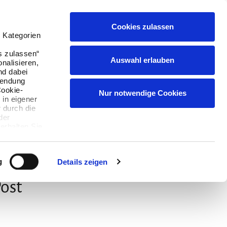
Cookies zulassen
Suchen
Buchen
Menü
English
 Kategorien
s zulassen“
Auswahl erlauben
onalisieren,
nd dabei
wendung
Cookie-
Nur notwendige Cookies
 in eigener
 durch die
der
erhalten Sie,
ie können
g
Details zeigen
Post