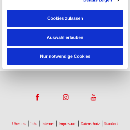
Funktionsumfangs. Hinweis: Weitere Informationen zur
Datenverarbeitung erhalten Sie, wenn Sie unten auf
Cookies zulassen
Infopoints
„Details einblenden“ klicken oder unsere
Cookie-
Richtlinie
aufrufen. Sie können Ihre Einwilligung jederzeit
Hier gibt es Infomaterial
Auswahl erlauben
widerrufen, ohne dass hiervon die Zulässigkeit der
vorherigen Datenverarbeitung berührt wird.
Nur notwendige Cookies
Über uns
Jobs
Internes
Impressum
Datenschutz
Standort