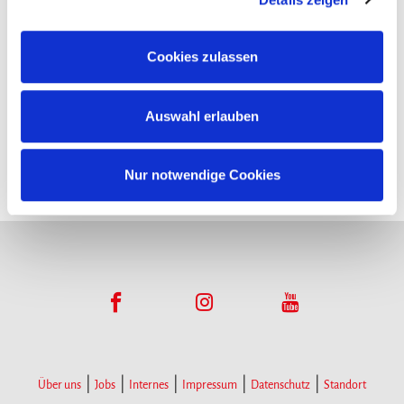
Funktionsumfangs. Hinweis: Weitere Informationen zur
Datenverarbeitung erhalten Sie, wenn Sie unten auf
Cookies zulassen
Infopoints
„Details einblenden“ klicken oder unsere
Cookie-
Richtlinie
aufrufen. Sie können Ihre Einwilligung jederzeit
Hier gibt es Infomaterial
Auswahl erlauben
widerrufen, ohne dass hiervon die Zulässigkeit der
vorherigen Datenverarbeitung berührt wird.
Nur notwendige Cookies
Über uns
Jobs
Internes
Impressum
Datenschutz
Standort