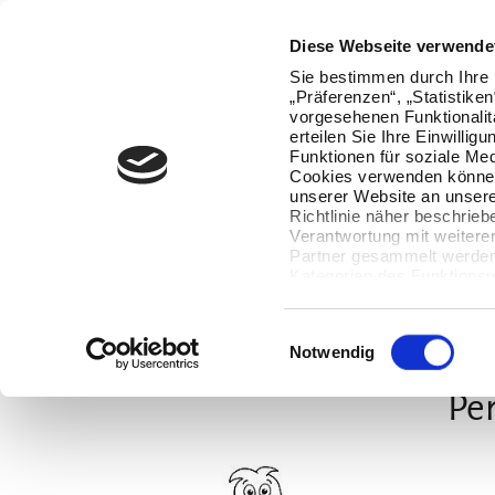
Oops, an error occurred! Code: 2026080620431414bac30a
Diese Webseite verwende
Sie bestimmen durch Ihre 
„Präferenzen“, „Statistike
vorgesehenen Funktionalit
erteilen Sie Ihre Einwillig
Funktionen für soziale Med
Cookies verwenden können
unserer Website an unsere
Richtlinie näher beschrieb
Verantwortung mit weitere
Partner gesammelt werden.
Kategorien des Funktionsu
wenn Sie unten auf „Detai
Ihre Einwilligung jederzeit
Datenverarbeitung berührt 
Einwilligungsauswahl
Notwendig
Per