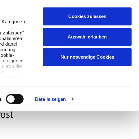
Cookies zulassen
Suchen
Buchen
Menü
English
 Kategorien
s zulassen“
Auswahl erlauben
onalisieren,
nd dabei
wendung
Cookie-
Nur notwendige Cookies
 in eigener
 durch die
der
erhalten Sie,
ie können
g
Details zeigen
Post