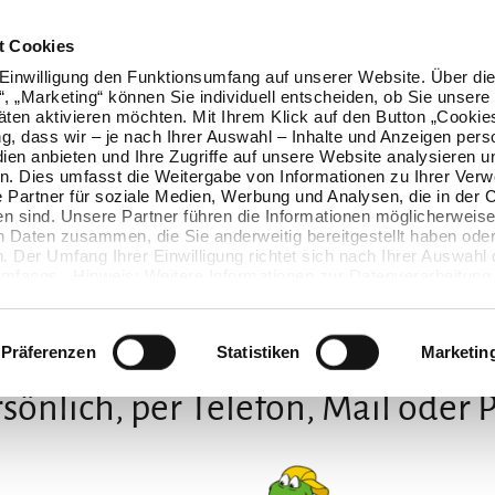
t Cookies
Einwilligung den Funktionsumfang auf unserer Website. Über die
n“, „Marketing“ können Sie individuell entscheiden, ob Sie unsere
äten aktivieren möchten. Mit Ihrem Klick auf den Button „Cookie
ung, dass wir – je nach Ihrer Auswahl – Inhalte und Anzeigen pers
ien anbieten und Ihre Zugriffe auf unsere Website analysieren u
. Dies umfasst die Weitergabe von Informationen zu Ihrer Ver
 Partner für soziale Medien, Werbung und Analysen, die in der 
en sind. Unsere Partner führen die Informationen möglicherweise
n Daten zusammen, die Sie anderweitig bereitgestellt haben oder
 Der Umfang Ihrer Einwilligung richtet sich nach Ihrer Auswahl 
mfangs. Hinweis: Weitere Informationen zur Datenverarbeitung 
ls einblenden“ klicken oder unsere
Cookie-Richtlinie
aufrufen. S
Wir freuen uns auf Dich
 widerrufen, ohne dass hiervon die Zulässigkeit der vorherigen
wird.
Präferenzen
Statistiken
Marketin
sönlich, per Telefon, Mail oder 