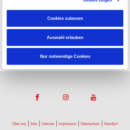
Funktionsumfangs. Hinweis: Weitere Informationen zur
Datenverarbeitung erhalten Sie, wenn Sie unten auf
Cookies zulassen
Infopoints
„Details einblenden“ klicken oder unsere
Cookie-
Richtlinie
aufrufen. Sie können Ihre Einwilligung jederzeit
Hier gibt es Infomaterial
Auswahl erlauben
widerrufen, ohne dass hiervon die Zulässigkeit der
vorherigen Datenverarbeitung berührt wird.
Nur notwendige Cookies
Über uns
Jobs
Internes
Impressum
Datenschutz
Standort