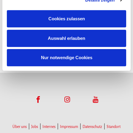
Funktionsumfangs. Hinweis: Weitere Informationen zur
Datenverarbeitung erhalten Sie, wenn Sie unten auf
Cookies zulassen
Infopoints
„Details einblenden“ klicken oder unsere
Cookie-
Richtlinie
aufrufen. Sie können Ihre Einwilligung jederzeit
Hier gibt es Infomaterial
Auswahl erlauben
widerrufen, ohne dass hiervon die Zulässigkeit der
vorherigen Datenverarbeitung berührt wird.
Nur notwendige Cookies
Über uns
Jobs
Internes
Impressum
Datenschutz
Standort