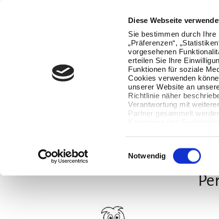
Oops, an error occurred! Code: 2026080722351459e52991
Diese Webseite verwende
Sie bestimmen durch Ihre 
„Präferenzen“, „Statistike
vorgesehenen Funktionalit
erteilen Sie Ihre Einwillig
Funktionen für soziale Med
Cookies verwenden können
unserer Website an unsere
Richtlinie näher beschrieb
Verantwortung mit weitere
Partner gesammelt werden.
Kategorien des Funktionsu
wenn Sie unten auf „Detai
Ihre Einwilligung jederzeit
Datenverarbeitung berührt 
Einwilligungsauswahl
Notwendig
Per