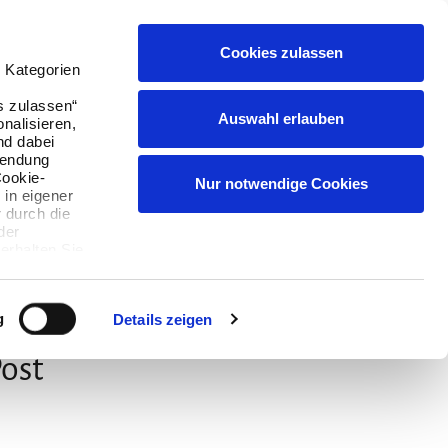
Cookies zulassen
Suchen
Buchen
Menü
English
 Kategorien
s zulassen“
Auswahl erlauben
onalisieren,
nd dabei
wendung
Cookie-
Nur notwendige Cookies
 in eigener
 durch die
der
erhalten Sie,
ie können
g
Details zeigen
Post