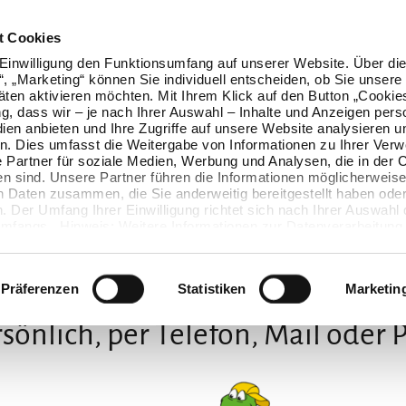
t Cookies
Einwilligung den Funktionsumfang auf unserer Website. Über die
n“, „Marketing“ können Sie individuell entscheiden, ob Sie unsere
äten aktivieren möchten. Mit Ihrem Klick auf den Button „Cookie
ung, dass wir – je nach Ihrer Auswahl – Inhalte und Anzeigen pers
ien anbieten und Ihre Zugriffe auf unsere Website analysieren u
. Dies umfasst die Weitergabe von Informationen zu Ihrer Ver
 Partner für soziale Medien, Werbung und Analysen, die in der 
en sind. Unsere Partner führen die Informationen möglicherweise
n Daten zusammen, die Sie anderweitig bereitgestellt haben oder
 Der Umfang Ihrer Einwilligung richtet sich nach Ihrer Auswahl 
mfangs. Hinweis: Weitere Informationen zur Datenverarbeitung 
ls einblenden“ klicken oder unsere
Cookie-Richtlinie
aufrufen. S
Wir freuen uns auf Dich
 widerrufen, ohne dass hiervon die Zulässigkeit der vorherigen
wird.
Präferenzen
Statistiken
Marketin
sönlich, per Telefon, Mail oder 