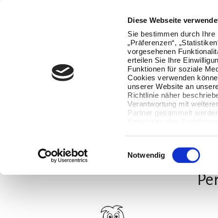
Oops, an error occurred! Code: 20260807210846816c95aa
Diese Webseite verwende
Sie bestimmen durch Ihre 
„Präferenzen“, „Statistike
vorgesehenen Funktionalit
erteilen Sie Ihre Einwillig
Funktionen für soziale Med
Cookies verwenden können
unserer Website an unsere
Richtlinie näher beschrieb
Verantwortung mit weitere
Partner gesammelt werden.
Kategorien des Funktionsu
wenn Sie unten auf „Detai
Ihre Einwilligung jederzeit
Datenverarbeitung berührt 
Einwilligungsauswahl
Notwendig
Per