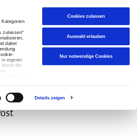
Cookies zulassen
Suchen
Buchen
Menü
English
 Kategorien
s zulassen“
Auswahl erlauben
onalisieren,
nd dabei
wendung
Cookie-
Nur notwendige Cookies
 in eigener
 durch die
der
erhalten Sie,
ie können
g
Details zeigen
Post