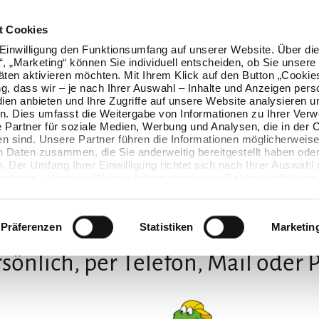
t Cookies
Einwilligung den Funktionsumfang auf unserer Website. Über die
n“, „Marketing“ können Sie individuell entscheiden, ob Sie unsere
äten aktivieren möchten. Mit Ihrem Klick auf den Button „Cookie
ung, dass wir – je nach Ihrer Auswahl – Inhalte und Anzeigen pers
ien anbieten und Ihre Zugriffe auf unsere Website analysieren u
. Dies umfasst die Weitergabe von Informationen zu Ihrer Ver
 Partner für soziale Medien, Werbung und Analysen, die in der 
en sind. Unsere Partner führen die Informationen möglicherweise
n Daten zusammen, die Sie anderweitig bereitgestellt haben oder
 Der Umfang Ihrer Einwilligung richtet sich nach Ihrer Auswahl 
mfangs. Hinweis: Weitere Informationen zur Datenverarbeitung 
ls einblenden“ klicken oder unsere
Cookie-Richtlinie
aufrufen. S
Wir freuen uns auf Dich
 widerrufen, ohne dass hiervon die Zulässigkeit der vorherigen
wird.
Präferenzen
Statistiken
Marketin
sönlich, per Telefon, Mail oder 