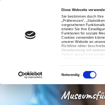
Diese Webseite verwende
Sie bestimmen durch Ihre 
„Präferenzen“, „Statistike
vorgesehenen Funktionalit
erteilen Sie Ihre Einwillig
Funktionen für soziale Med
Cookies verwenden können
unserer Website an unsere
Richtlinie näher beschrieb
Verantwortung mit weitere
Partner gesammelt werden.
Kategorien des Funktionsu
wenn Sie unten auf „Detai
Ihre Einwilligung jederzeit
Datenverarbeitung berührt 
Einwilligungsauswahl
Notwendig
Museumsfüh