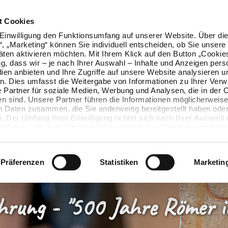
t Cookies
Einwilligung den Funktionsumfang auf unserer Website. Über die
n“, „Marketing“ können Sie individuell entscheiden, ob Sie unsere
äten aktivieren möchten. Mit Ihrem Klick auf den Button „Cookie
ung, dass wir – je nach Ihrer Auswahl – Inhalte und Anzeigen pers
ien anbieten und Ihre Zugriffe auf unsere Website analysieren u
. Dies umfasst die Weitergabe von Informationen zu Ihrer Ver
 Partner für soziale Medien, Werbung und Analysen, die in der 
en sind. Unsere Partner führen die Informationen möglicherweise
n Daten zusammen, die Sie anderweitig bereitgestellt haben oder
 Der Umfang Ihrer Einwilligung richtet sich nach Ihrer Auswahl 
mfangs. Hinweis: Weitere Informationen zur Datenverarbeitung 
ls einblenden“ klicken oder unsere
Cookie-Richtlinie
aufrufen. S
 widerrufen, ohne dass hiervon die Zulässigkeit der vorherigen
wird.
Präferenzen
Statistiken
Marketin
rung - "500 Jahre Römer i