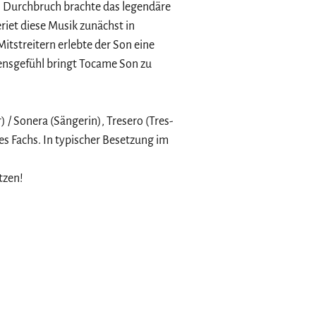
en Durchbruch brachte das legendäre
riet diese Musik zunächst in
tstreitern erlebte der Son eine
ebensgefühl bringt Tocame Son zu
/ Sonera (Sängerin), Tresero (Tres-
es Fachs. In typischer Besetzung im
tzen!