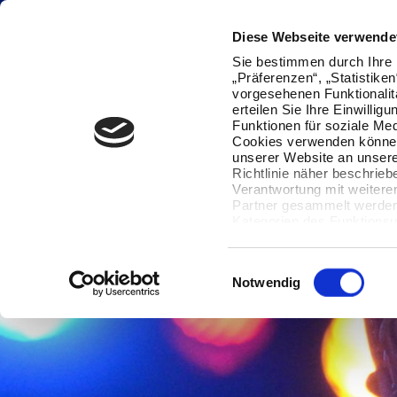
Diese Webseite verwende
Sie bestimmen durch Ihre 
„Präferenzen“, „Statistike
vorgesehenen Funktionalit
erteilen Sie Ihre Einwillig
Funktionen für soziale Med
Cookies verwenden können
unserer Website an unsere
Richtlinie näher beschrieb
Verantwortung mit weitere
Partner gesammelt werden.
Kategorien des Funktionsu
wenn Sie unten auf „Detai
Ihre Einwilligung jederzeit
Datenverarbeitung berührt 
Einwilligungsauswahl
Notwendig