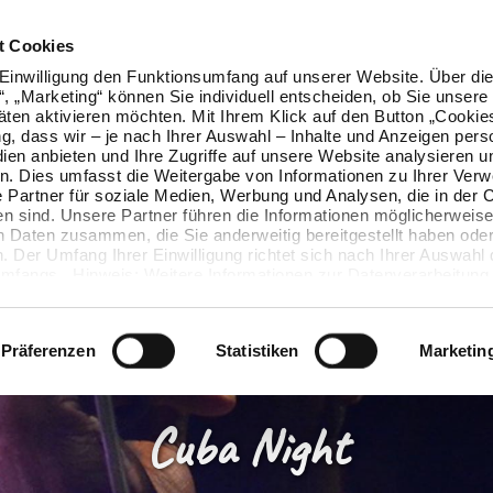
t Cookies
Einwilligung den Funktionsumfang auf unserer Website. Über die
n“, „Marketing“ können Sie individuell entscheiden, ob Sie unsere
äten aktivieren möchten. Mit Ihrem Klick auf den Button „Cookie
ung, dass wir – je nach Ihrer Auswahl – Inhalte und Anzeigen pers
ien anbieten und Ihre Zugriffe auf unsere Website analysieren u
. Dies umfasst die Weitergabe von Informationen zu Ihrer Ver
 Partner für soziale Medien, Werbung und Analysen, die in der 
en sind. Unsere Partner führen die Informationen möglicherweise
n Daten zusammen, die Sie anderweitig bereitgestellt haben oder
 Der Umfang Ihrer Einwilligung richtet sich nach Ihrer Auswahl 
mfangs. Hinweis: Weitere Informationen zur Datenverarbeitung 
ls einblenden“ klicken oder unsere
Cookie-Richtlinie
aufrufen. S
 widerrufen, ohne dass hiervon die Zulässigkeit der vorherigen
wird.
Präferenzen
Statistiken
Marketin
Cuba Night