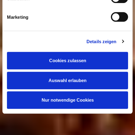
führen die Informationen möglicherweise in eigener
Verantwortung mit weiteren Daten zusammen, die Sie
Marketing
anderweitig bereitgestellt haben oder durch die Partner
gesammelt werden. Der Umfang Ihrer Einwilligung richtet
sich nach Ihrer Auswahl der Kategorien des
Details zeigen
Funktionsumfangs. Hinweis: Weitere Informationen zur
Datenverarbeitung erhalten Sie, wenn Sie unten auf
Cookies zulassen
„Details einblenden“ klicken oder unsere
Cookie-
Richtlinie
aufrufen. Sie können Ihre Einwilligung jederzeit
Auswahl erlauben
widerrufen, ohne dass hiervon die Zulässigkeit der
vorherigen Datenverarbeitung berührt wird.
Nur notwendige Cookies