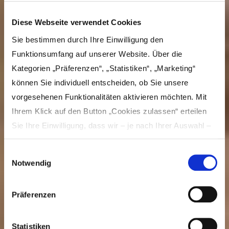
Diese Webseite verwendet Cookies
Sie bestimmen durch Ihre Einwilligung den
Funktionsumfang auf unserer Website. Über die
Kategorien „Präferenzen“, „Statistiken“, „Marketing“
können Sie individuell entscheiden, ob Sie unsere
vorgesehenen Funktionalitäten aktivieren möchten. Mit
Ihrem Klick auf den Button „Cookies zulassen“ erteilen
Sie Ihre Einwilligung, dass wir – je nach Ihrer Auswahl –
Inhalte und Anzeigen personalisieren, Funktionen für
Einwilligungsauswahl
soziale Medien anbieten und Ihre Zugriffe auf unsere
Notwendig
Website analysieren und dabei Cookies verwenden
können. Dies umfasst die Weitergabe von Informationen
Best of Musicals
Präferenzen
zu Ihrer Verwendung unserer Website an unsere Partner
für soziale Medien, Werbung und Analysen, die in der
Cookie-Richtlinie näher beschrieben sind. Unsere Partner
Statistiken