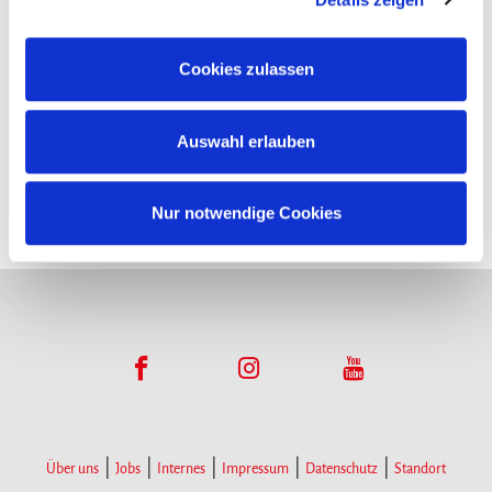
Funktionsumfangs. Hinweis: Weitere Informationen zur
Datenverarbeitung erhalten Sie, wenn Sie unten auf
Cookies zulassen
Infopoints
„Details einblenden“ klicken oder unsere
Cookie-
Richtlinie
aufrufen. Sie können Ihre Einwilligung jederzeit
Hier gibt es Infomaterial
Auswahl erlauben
widerrufen, ohne dass hiervon die Zulässigkeit der
vorherigen Datenverarbeitung berührt wird.
Nur notwendige Cookies
Über uns
Jobs
Internes
Impressum
Datenschutz
Standort