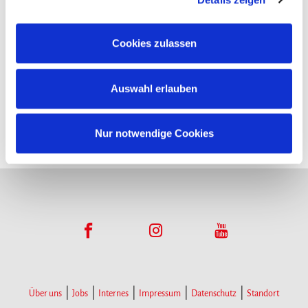
Funktionsumfangs. Hinweis: Weitere Informationen zur
Datenverarbeitung erhalten Sie, wenn Sie unten auf
Cookies zulassen
Infopoints
„Details einblenden“ klicken oder unsere
Cookie-
Richtlinie
aufrufen. Sie können Ihre Einwilligung jederzeit
Hier gibt es Infomaterial
Auswahl erlauben
widerrufen, ohne dass hiervon die Zulässigkeit der
vorherigen Datenverarbeitung berührt wird.
Nur notwendige Cookies
Über uns
Jobs
Internes
Impressum
Datenschutz
Standort