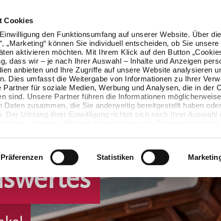
t Cookies
Einwilligung den Funktionsumfang auf unserer Website. Über die
n“, „Marketing“ können Sie individuell entscheiden, ob Sie unsere
äten aktivieren möchten. Mit Ihrem Klick auf den Button „Cookie
ung, dass wir – je nach Ihrer Auswahl – Inhalte und Anzeigen pers
ien anbieten und Ihre Zugriffe auf unsere Website analysieren u
. Dies umfasst die Weitergabe von Informationen zu Ihrer Ver
 Partner für soziale Medien, Werbung und Analysen, die in der 
en sind. Unsere Partner führen die Informationen möglicherweise
n Daten zusammen, die Sie anderweitig bereitgestellt haben oder
 Der Umfang Ihrer Einwilligung richtet sich nach Ihrer Auswahl 
mfangs. Hinweis: Weitere Informationen zur Datenverarbeitung 
ls einblenden“ klicken oder unsere
Cookie-Richtlinie
aufrufen. S
 widerrufen, ohne dass hiervon die Zulässigkeit der vorherigen
wird.
Präferenzen
Statistiken
Marketin
nswertes