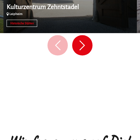
Kulturzentrum Zehntstadel
Leipheim
Historische Stätten