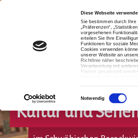
Diese Webseite verwende
Sie bestimmen durch Ihre 
„Präferenzen“, „Statistike
vorgesehenen Funktionalit
erteilen Sie Ihre Einwillig
Funktionen für soziale Med
Cookies verwenden können
unserer Website an unsere
Richtlinie näher beschrieb
Verantwortung mit weitere
Partner gesammelt werden.
Kategorien des Funktionsu
wenn Sie unten auf „Detai
Ihre Einwilligung jederzeit
Datenverarbeitung berührt 
Einwilligungsauswahl
Notwendig
Kultur und Sehe