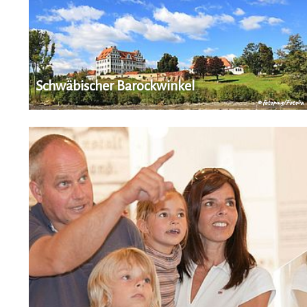
Schwäbischer Barockwinkel
© fotoping/Fotolia