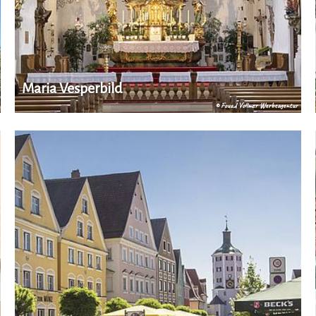
Maria Vesperbild
© Fouad Vollmer Werbeagentur