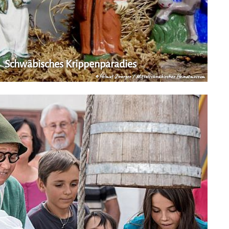
Schwäbisches Krippenparadies
© Helmut Zwerger / Mittelschwäbisches Heimatmuseum