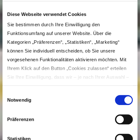
Diese Webseite verwendet Cookies
Sie bestimmen durch Ihre Einwilligung den
Funktionsumfang auf unserer Website. Über die
Kategorien „Präferenzen“, „Statistiken“, „Marketing“
können Sie individuell entscheiden, ob Sie unsere
vorgesehenen Funktionalitäten aktivieren möchten. Mit
Ihrem Klick auf den Button „Cookies zulassen“ erteilen
Sie Ihre Einwilligung, dass wir – je nach Ihrer Auswahl –
Inhalte und Anzeigen personalisieren, Funktionen für
Einwilligungsauswahl
soziale Medien anbieten und Ihre Zugriffe auf unsere
Notwendig
Website analysieren und dabei Cookies verwenden
Eisstadion Burgau
können. Dies umfasst die Weitergabe von Informationen
Präferenzen
zu Ihrer Verwendung unserer Website an unsere Partner
Besuch planen
für soziale Medien, Werbung und Analysen, die in der
Cookie-Richtlinie näher beschrieben sind. Unsere Partner
Statistiken