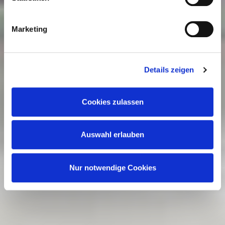
führen die Informationen möglicherweise in eigener
Verantwortung mit weiteren Daten zusammen, die Sie
Marketing
anderweitig bereitgestellt haben oder durch die Partner
gesammelt werden. Der Umfang Ihrer Einwilligung richtet
sich nach Ihrer Auswahl der Kategorien des
Details zeigen
Funktionsumfangs. Hinweis: Weitere Informationen zur
Datenverarbeitung erhalten Sie, wenn Sie unten auf
Cookies zulassen
„Details einblenden“ klicken oder unsere
Cookie-
Richtlinie
aufrufen. Sie können Ihre Einwilligung jederzeit
Auswahl erlauben
widerrufen, ohne dass hiervon die Zulässigkeit der
vorherigen Datenverarbeitung berührt wird.
Nur notwendige Cookies