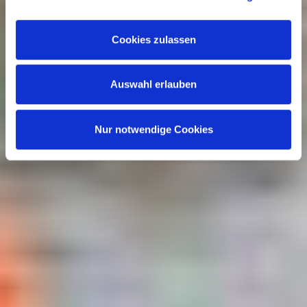
Funktionsumfangs. Hinweis: Weitere Informationen zur
Datenverarbeitung erhalten Sie, wenn Sie unten auf
Cookies zulassen
„Details einblenden“ klicken oder unsere
Cookie-
Richtlinie
aufrufen. Sie können Ihre Einwilligung jederzeit
Auswahl erlauben
widerrufen, ohne dass hiervon die Zulässigkeit der
vorherigen Datenverarbeitung berührt wird.
Nur notwendige Cookies