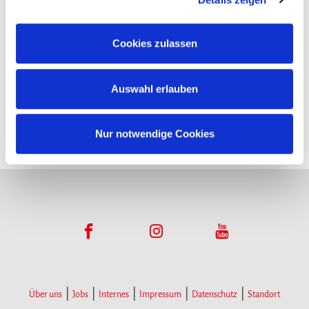
Funktionsumfangs. Hinweis: Weitere Informationen zur
Datenverarbeitung erhalten Sie, wenn Sie unten auf
Cookies zulassen
Infopoints
„Details einblenden“ klicken oder unsere
Cookie-
Richtlinie
aufrufen. Sie können Ihre Einwilligung jederzeit
Hier gibt es Infomaterial
Auswahl erlauben
widerrufen, ohne dass hiervon die Zulässigkeit der
vorherigen Datenverarbeitung berührt wird.
Nur notwendige Cookies
Über uns
Jobs
Internes
Impressum
Datenschutz
Standort