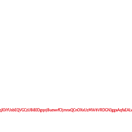
AChaqJOiYUsbEQVGC2UBiBJDgqojBuewvfCIjmnxQCnOXxUzMW8VRDGNJggaAqfaEAL