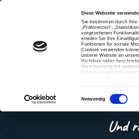
Diese Webseite verwende
Sie bestimmen durch Ihre 
„Präferenzen“, „Statistike
vorgesehenen Funktionalit
erteilen Sie Ihre Einwillig
Funktionen für soziale Med
Cookies verwenden können
unserer Website an unsere
Richtlinie näher beschrieb
Verantwortung mit weitere
Partner gesammelt werden.
Kategorien des Funktionsu
wenn Sie unten auf „Detai
Ihre Einwilligung jederzeit
Datenverarbeitung berührt 
Einwilligungsauswahl
Notwendig
Und r