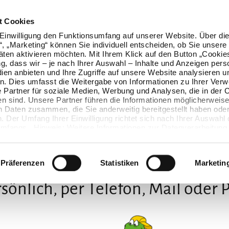
t Cookies
Einwilligung den Funktionsumfang auf unserer Website. Über die
n“, „Marketing“ können Sie individuell entscheiden, ob Sie unsere
äten aktivieren möchten. Mit Ihrem Klick auf den Button „Cookie
ung, dass wir – je nach Ihrer Auswahl – Inhalte und Anzeigen pers
ien anbieten und Ihre Zugriffe auf unsere Website analysieren u
. Dies umfasst die Weitergabe von Informationen zu Ihrer Ver
 Partner für soziale Medien, Werbung und Analysen, die in der 
en sind. Unsere Partner führen die Informationen möglicherweise
n Daten zusammen, die Sie anderweitig bereitgestellt haben oder
 Der Umfang Ihrer Einwilligung richtet sich nach Ihrer Auswahl 
mfangs. Hinweis: Weitere Informationen zur Datenverarbeitung 
ls einblenden“ klicken oder unsere
Cookie-Richtlinie
aufrufen. S
Wir freuen uns auf Dich
 widerrufen, ohne dass hiervon die Zulässigkeit der vorherigen
wird.
Präferenzen
Statistiken
Marketin
sönlich, per Telefon, Mail oder 