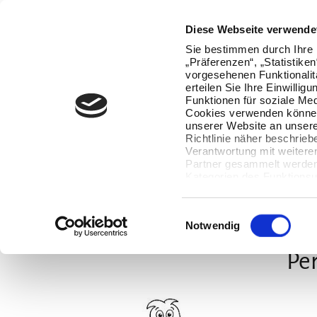
Oops, an error occurred! Code: 20260806141756a21deab5
Diese Webseite verwende
Sie bestimmen durch Ihre 
„Präferenzen“, „Statistike
vorgesehenen Funktionalit
erteilen Sie Ihre Einwillig
Funktionen für soziale Med
Cookies verwenden können
unserer Website an unsere
Richtlinie näher beschrieb
Verantwortung mit weitere
Partner gesammelt werden.
Kategorien des Funktionsu
wenn Sie unten auf „Detai
Ihre Einwilligung jederzeit
Datenverarbeitung berührt 
Einwilligungsauswahl
Notwendig
Per