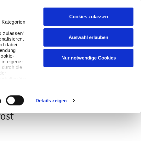
Cookies zulassen
Suchen
Buchen
Menü
English
 Kategorien
s zulassen“
Auswahl erlauben
onalisieren,
nd dabei
wendung
Cookie-
Nur notwendige Cookies
 in eigener
 durch die
der
erhalten Sie,
ie können
g
Details zeigen
Post