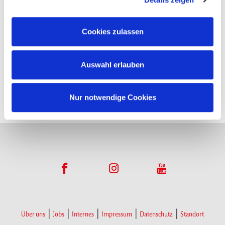
Funktionsumfangs. Hinweis: Weitere Informationen zur
Datenverarbeitung erhalten Sie, wenn Sie unten auf
Cookies zulassen
Infopoints
„Details einblenden“ klicken oder unsere
Cookie-
Richtlinie
aufrufen. Sie können Ihre Einwilligung jederzeit
Hier gibt es Infomaterial
Auswahl erlauben
widerrufen, ohne dass hiervon die Zulässigkeit der
vorherigen Datenverarbeitung berührt wird.
Nur notwendige Cookies
Über uns
Jobs
Internes
Impressum
Datenschutz
Standort