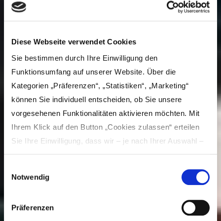
Diese Webseite verwendet Cookies
Sie bestimmen durch Ihre Einwilligung den
Funktionsumfang auf unserer Website. Über die
Kategorien „Präferenzen“, „Statistiken“, „Marketing“
können Sie individuell entscheiden, ob Sie unsere
vorgesehenen Funktionalitäten aktivieren möchten. Mit
Ihrem Klick auf den Button „Cookies zulassen“ erteilen
Sie Ihre Einwilligung, dass wir – je nach Ihrer Auswahl –
Inhalte und Anzeigen personalisieren, Funktionen für
Einwilligungsauswahl
soziale Medien anbieten und Ihre Zugriffe auf unsere
Notwendig
Website analysieren und dabei Cookies verwenden
können. Dies umfasst die Weitergabe von Informationen
Acoustic Gentlemen
Präferenzen
zu Ihrer Verwendung unserer Website an unsere Partner