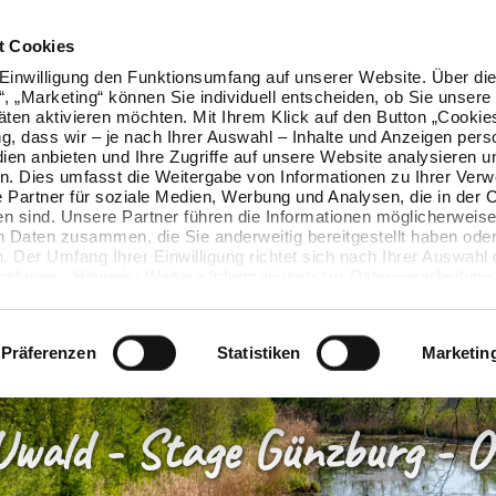
t Cookies
Einwilligung den Funktionsumfang auf unserer Website. Über die
n“, „Marketing“ können Sie individuell entscheiden, ob Sie unsere
äten aktivieren möchten. Mit Ihrem Klick auf den Button „Cookie
ung, dass wir – je nach Ihrer Auswahl – Inhalte und Anzeigen pers
ien anbieten und Ihre Zugriffe auf unsere Website analysieren u
. Dies umfasst die Weitergabe von Informationen zu Ihrer Ver
 Partner für soziale Medien, Werbung und Analysen, die in der 
en sind. Unsere Partner führen die Informationen möglicherweise
n Daten zusammen, die Sie anderweitig bereitgestellt haben oder
 Der Umfang Ihrer Einwilligung richtet sich nach Ihrer Auswahl 
mfangs. Hinweis: Weitere Informationen zur Datenverarbeitung 
ls einblenden“ klicken oder unsere
Cookie-Richtlinie
aufrufen. S
 widerrufen, ohne dass hiervon die Zulässigkeit der vorherigen
wird.
Präferenzen
Statistiken
Marketin
wald - Stage Günzburg - Of