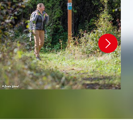
© Beate Wand
© B