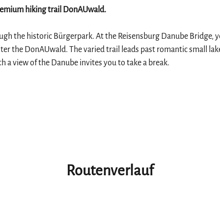
remium hiking trail DonAUwald.
ugh the historic Bürgerpark. At the Reisensburg Danube Bridge, you 
 the DonAUwald. The varied trail leads past romantic small lakes,
h a view of the Danube invites you to take a break.
Routenverlauf