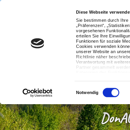
Diese Webseite verwende
Sie bestimmen durch Ihre 
„Präferenzen“, „Statistike
vorgesehenen Funktionalit
erteilen Sie Ihre Einwillig
Funktionen für soziale Med
Cookies verwenden können
unserer Website an unsere
Richtlinie näher beschrieb
Verantwortung mit weitere
Partner gesammelt werden.
Kategorien des Funktionsu
wenn Sie unten auf „Detai
Ihre Einwilligung jederzeit
Datenverarbeitung berührt 
Einwilligungsauswahl
Notwendig
DonAU