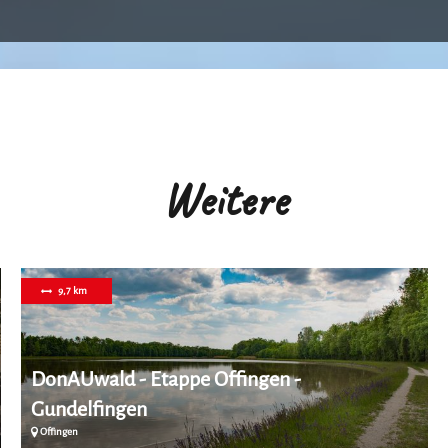
Weitere
9,7 km
DonAUwald - Etappe Offingen -
Gundelfingen
Offingen