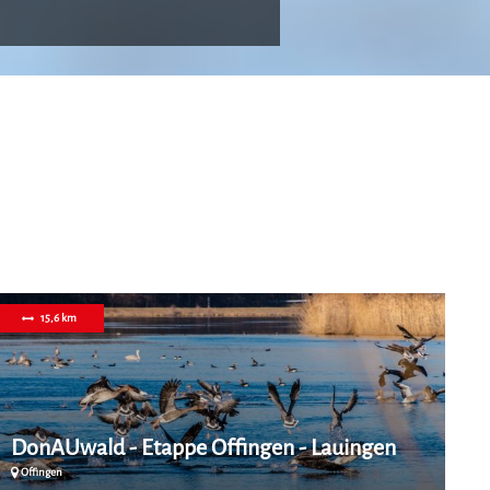
15,6 km
DonAUwald - Etappe Offingen - Lauingen
Z
Offingen