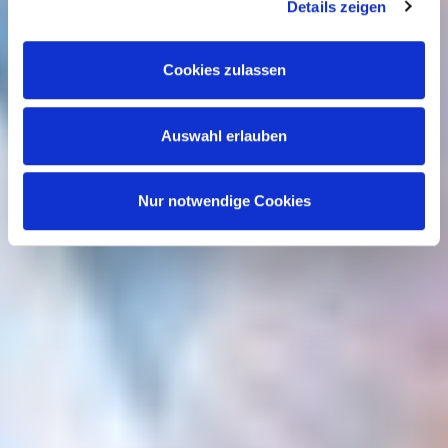
sich nach Ihrer Auswahl der Kategorien des
Details zeigen
Funktionsumfangs. Hinweis: Weitere Informationen zur
Datenverarbeitung erhalten Sie, wenn Sie unten auf
Cookies zulassen
„Details einblenden“ klicken oder unsere
Cookie-
Richtlinie
aufrufen. Sie können Ihre Einwilligung jederzeit
Auswahl erlauben
widerrufen, ohne dass hiervon die Zulässigkeit der
vorherigen Datenverarbeitung berührt wird.
Nur notwendige Cookies