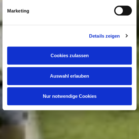
Verantwortung mit weiteren Daten zusammen, die Sie
Marketing
anderweitig bereitgestellt haben oder durch die Partner
gesammelt werden. Der Umfang Ihrer Einwilligung richtet
sich nach Ihrer Auswahl der Kategorien des
Details zeigen
Funktionsumfangs. Hinweis: Weitere Informationen zur
Datenverarbeitung erhalten Sie, wenn Sie unten auf
Cookies zulassen
„Details einblenden“ klicken oder unsere
Cookie-
Richtlinie
aufrufen. Sie können Ihre Einwilligung jederzeit
Auswahl erlauben
widerrufen, ohne dass hiervon die Zulässigkeit der
vorherigen Datenverarbeitung berührt wird.
Nur notwendige Cookies