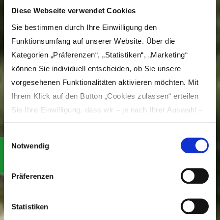
Diese Webseite verwendet Cookies
Sie bestimmen durch Ihre Einwilligung den
Funktionsumfang auf unserer Website. Über die
Kategorien „Präferenzen“, „Statistiken“, „Marketing“
können Sie individuell entscheiden, ob Sie unsere
vorgesehenen Funktionalitäten aktivieren möchten. Mit
Ihrem Klick auf den Button „Cookies zulassen“ erteilen
Sie Ihre Einwilligung, dass wir – je nach Ihrer Auswahl –
Inhalte und Anzeigen personalisieren, Funktionen für
Einwilligungsauswahl
soziale Medien anbieten und Ihre Zugriffe auf unsere
Notwendig
Website analysieren und dabei Cookies verwenden
Cycling
können. Dies umfasst die Weitergabe von Informationen
Präferenzen
zu Ihrer Verwendung unserer Website an unsere Partner
in the district of Günzburg
für soziale Medien, Werbung und Analysen, die in der
Cookie-Richtlinie näher beschrieben sind. Unsere Partner
Statistiken
führen die Informationen möglicherweise in eigener