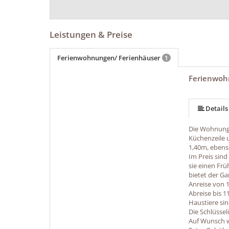
Leistungen & Preise
Ferienwohnungen/ Ferienhäuser
1
Ferienwohn
mehr (14 ) »
mehr (14 ) »
mehr (14 ) »
mehr (14 ) »
mehr (14 ) »
mehr (14 ) »
mehr (14 ) »
mehr (14 ) »
mehr (14 ) »
mehr (14 ) »
Details
Die Wohnung 
Küchenzeile 
1,40m, ebens
Im Preis sind
sie einen Fr
bietet der Ga
Anreise von 1
Abreise bis 1
Haustiere sin
Die Schlüssel
Auf Wunsch w